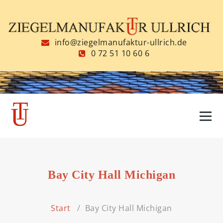
Zum
Inhalt
springen
info@ziegelmanufaktur-ullrich.de
0 72 51 10 60 6
Bay City Hall Michigan
Start
/
Bay City Hall Michigan