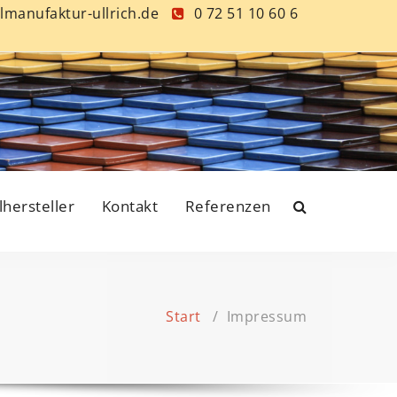
lmanufaktur-ullrich.de
0 72 51 10 60 6
lhersteller
Kontakt
Referenzen
Start
/
Impressum