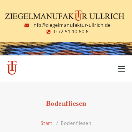
Zum
Inhalt
springen
info@ziegelmanufaktur-ullrich.de
0 72 51 10 60 6
Bodenfliesen
Start
/
Bodenfliesen