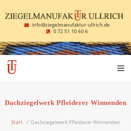
Zum
Inhalt
springen
info@ziegelmanufaktur-ullrich.de
0 72 51 10 60 6
Dachziegelwerk Pfleiderer Winnenden
Start
/
Dachziegelwerk Pfleiderer Winnenden