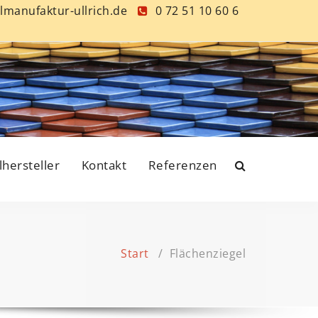
lmanufaktur-ullrich.de
0 72 51 10 60 6
lhersteller
Kontakt
Referenzen
Start
/
Flächenziegel