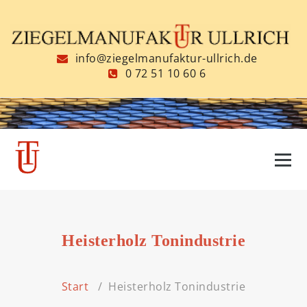
Zum
Inhalt
springen
info@ziegelmanufaktur-ullrich.de
0 72 51 10 60 6
Heisterholz Tonindustrie
Start
/
Heisterholz Tonindustrie