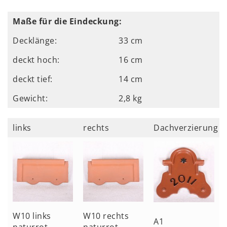
Maße für die Eindeckung:
Decklänge:
33 cm
deckt hoch:
16 cm
deckt tief:
14 cm
Gewicht:
2,8 kg
links
rechts
Dachverzierung
W10 links
W10 rechts
A1
naturrot
naturrot