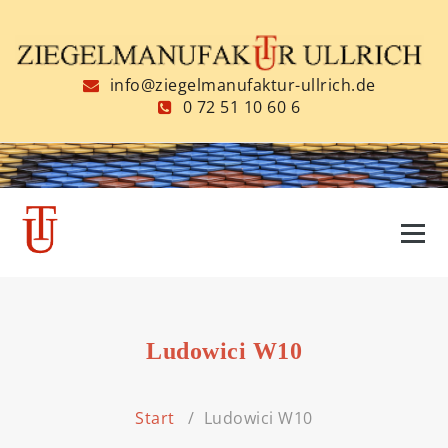
Zum
Inhalt
springen
info@ziegelmanufaktur-ullrich.de
0 72 51 10 60 6
Ludowici W10
Start
/
Ludowici W10