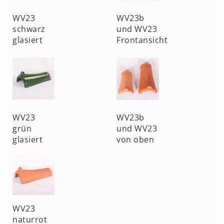
WV23
WV23b
schwarz
und WV23
glasiert
Frontansicht
WV23
WV23b
grün
und WV23
glasiert
von oben
WV23
naturrot