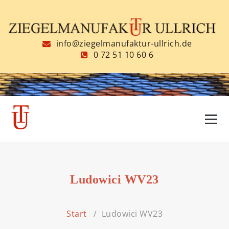
Zum
Inhalt
springen
info@ziegelmanufaktur-ullrich.de
0 72 51 10 60 6
Ludowici WV23
Start
/
Ludowici WV23