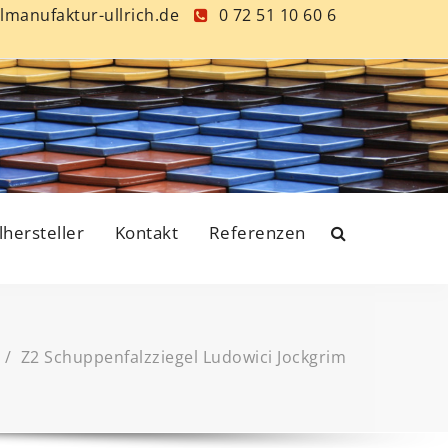
lmanufaktur-ullrich.de
0 72 51 10 60 6
lhersteller
Kontakt
Referenzen
/
Z2 Schuppenfalzziegel Ludowici Jockgrim