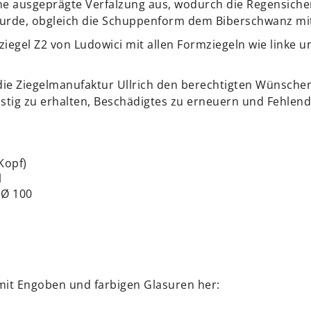
ne ausgeprägte Verfalzung aus, wodurch die Regensiche
wurde, obgleich die Schuppenform dem Biberschwanz mit
iegel Z2 von Ludowici mit allen Formziegeln wie linke u
e Ziegelmanufaktur Ullrich den berechtigten Wünschen 
tig zu erhalten, Beschädigtes zu erneuern und Fehlend
Kopf)
l
 Ø 100
 mit Engoben und farbigen Glasuren her: