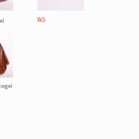
W5
el
iegel