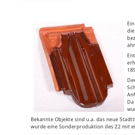
Ein
die
bez
ähn
Ent
erh
189
Der
Sch
Anf
Da 
wur
Bekannte Objekte sind u.a. das neue Stadtth
wurde eine Sonderproduktion des Z2 mit e