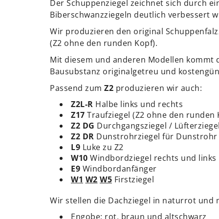
Der Schuppenziegel zeichnet sich durch ei
Biberschwanzziegeln deutlich verbessert 
Wir produzieren den original Schuppenfalzz
(Z2 ohne den runden Kopf).
Mit diesem und anderen Modellen kommt di
Bausubstanz originalgetreu und kostengüns
Passend zum
Z2
produzieren wir auch:
Z2L-R
Halbe links und rechts
Z17
Traufziegel (Z2 ohne den runden 
Z2 DG
Durchgangsziegel / Lüfterziege
Z2 DR
Dunstrohrziegel für Dunstrohr
L9
Luke zu Z2
W10
Windbordziegel rechts und links
E9
Windbordanfänger
W1
W2
W5
Firstziegel
Wir stellen die Dachziegel in naturrot und
Engobe: rot, braun und altschwarz