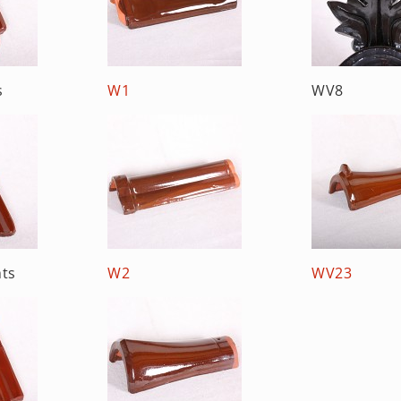
s
W1
WV8
hts
W2
WV23