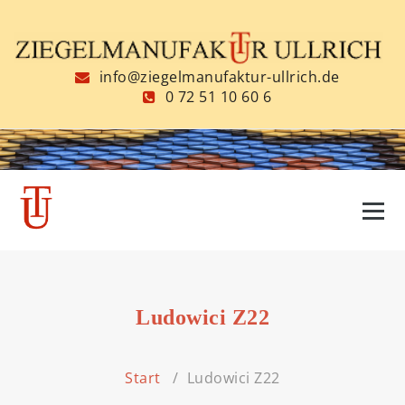
Zum
Inhalt
springen
info@ziegelmanufaktur-ullrich.de
0 72 51 10 60 6
Ludowici Z22
Start
/
Ludowici Z22