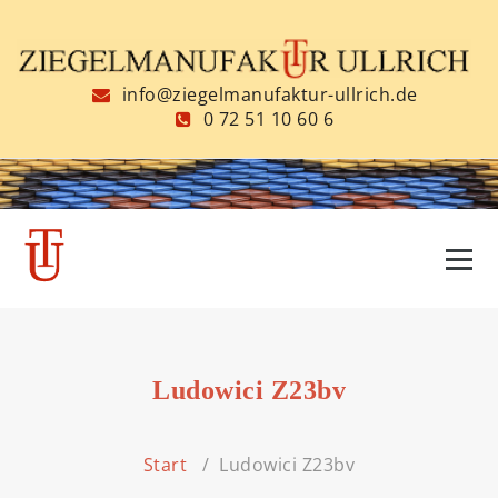
Zum
Inhalt
springen
info@ziegelmanufaktur-ullrich.de
0 72 51 10 60 6
Ludowici Z23bv
Start
/
Ludowici Z23bv