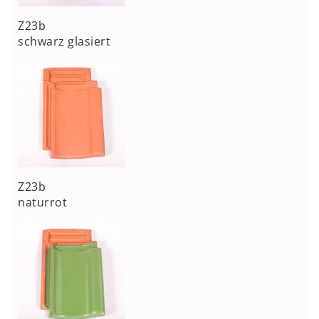
Z23b
schwarz glasiert
Z23b
naturrot