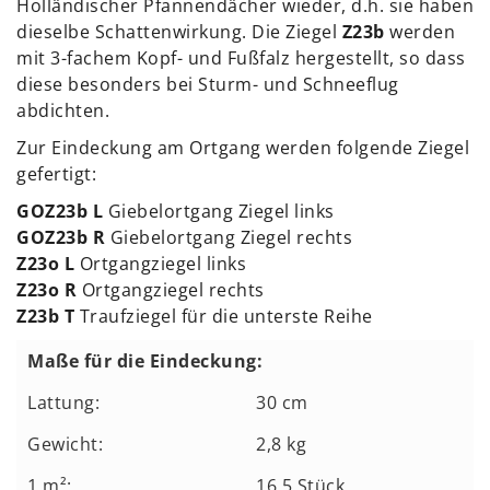
Holländischer Pfannendächer wieder, d.h. sie haben
dieselbe Schattenwirkung. Die Ziegel
Z23b
werden
mit 3-fachem Kopf- und Fußfalz hergestellt, so dass
diese besonders bei Sturm- und Schneeflug
abdichten.
Zur Eindeckung am Ortgang werden folgende Ziegel
gefertigt:
GOZ23b L
Giebelortgang Ziegel links
GOZ23b R
Giebelortgang Ziegel rechts
Z23o L
Ortgangziegel links
Z23o R
Ortgangziegel rechts
Z23b T
Traufziegel für die unterste Reihe
Maße für die Eindeckung:
Lattung:
30 cm
Gewicht:
2,8 kg
1 m²:
16,5 Stück