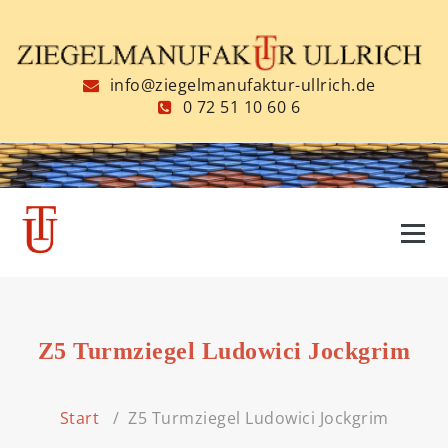
Zum
Inhalt
springen
info@ziegelmanufaktur-ullrich.de
0 72 51 10 60 6
Z5 Turmziegel Ludowici Jockgrim
Start
/
Z5 Turmziegel Ludowici Jockgrim