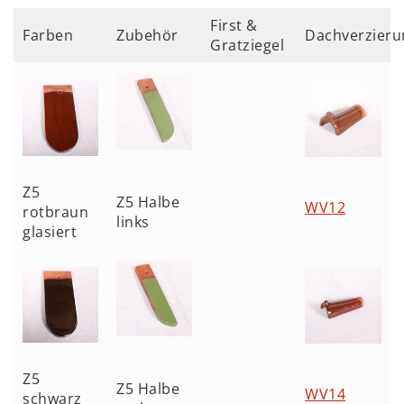
First &
Farben
Zubehör
Dachverzieru
Gratziegel
Z5
Z5 Halbe
WV12
rotbraun
links
glasiert
Z5
Z5 Halbe
WV14
schwarz