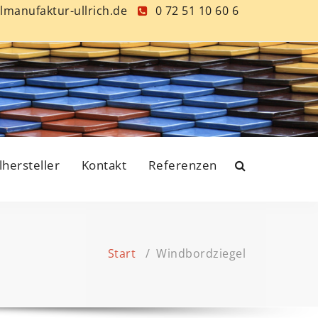
lmanufaktur-ullrich.de
0 72 51 10 60 6
lhersteller
Kontakt
Referenzen
Start
/
Windbordziegel