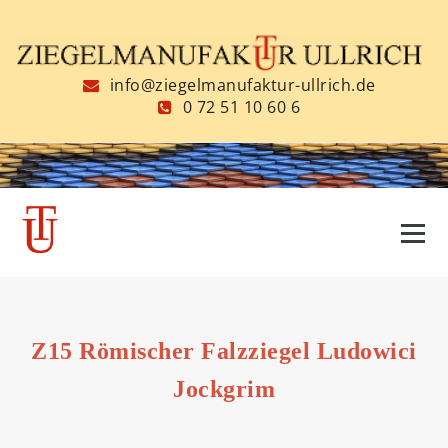
Zum
Inhalt
springen
info@ziegelmanufaktur-ullrich.de
0 72 51 10 60 6
Z15 Römischer Falzziegel Ludowici
Jockgrim